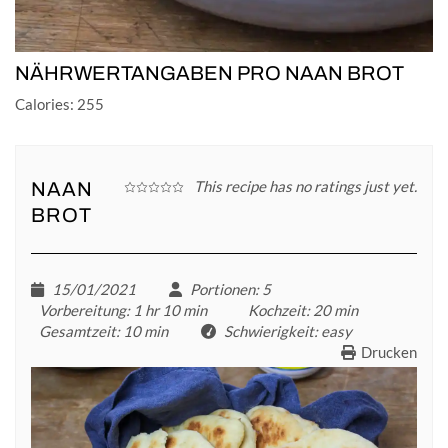
NÄHRWERTANGABEN PRO NAAN BROT
Calories: 255
This recipe has no ratings just yet.
NAAN
BROT
15/01/2021
Portionen
: 5
Vorbereitung
: 1 hr 10 min
Kochzeit
: 20 min
Gesamtzeit
: 10 min
Schwierigkeit
: easy
Drucken