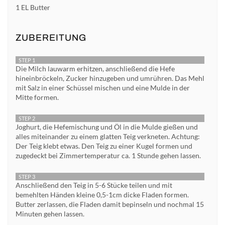
1 EL Butter
ZUBEREITUNG
STEP 1
Die Milch lauwarm erhitzen, anschließend die Hefe
hineinbröckeln, Zucker hinzugeben und umrühren. Das Mehl
mit Salz in einer Schüssel mischen und eine Mulde in der
Mitte formen.
STEP 2
Joghurt, die Hefemischung und Öl in die Mulde gießen und
alles miteinander zu einem glatten Teig verkneten. Achtung:
Der Teig klebt etwas. Den Teig zu einer Kugel formen und
zugedeckt bei Zimmertemperatur ca. 1 Stunde gehen lassen.
STEP 3
Anschließend den Teig in 5-6 Stücke teilen und mit
bemehlten Händen kleine 0,5-1cm dicke Fladen formen.
Butter zerlassen, die Fladen damit bepinseln und nochmal 15
Minuten gehen lassen.