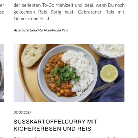
er
der beliebten To-Go Mahlzeit und ideal, wenn Du noch
 so
gekochten Reis übrig hast. Gebratener Reis mit
Gemüse und Ei ist
…
Asiatische Gerichte
,
Nudeln und Reis
05/05/2019
SÜSSKARTOFFELCURRY MIT K
ICHERERBSEN UND REIS