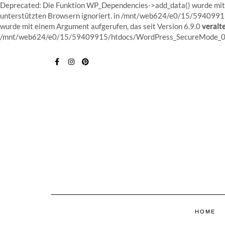
Deprecated: Die Funktion WP_Dependencies->add_data() wurde mit e
unterstützten Browsern ignoriert. in /mnt/web624/e0/15/5940991
wurde mit einem Argument aufgerufen, das seit Version 6.9.0
veralte
/mnt/web624/e0/15/59409915/htdocs/WordPress_SecureMode_01/w
FACEBOOK
INSTAGRAM
PINTEREST
HOME