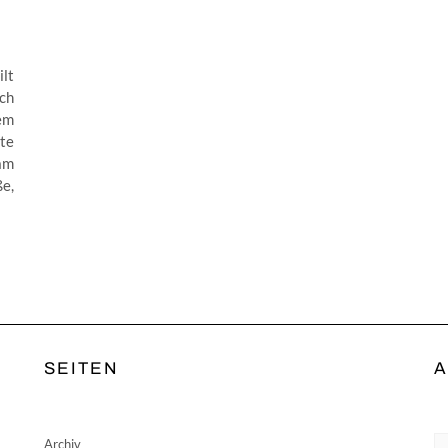
lt
ch
sem
te
am
e,
SEITEN
A
Ar
Archiv